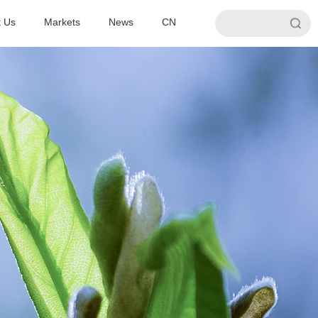
t Us
Markets
News
CN