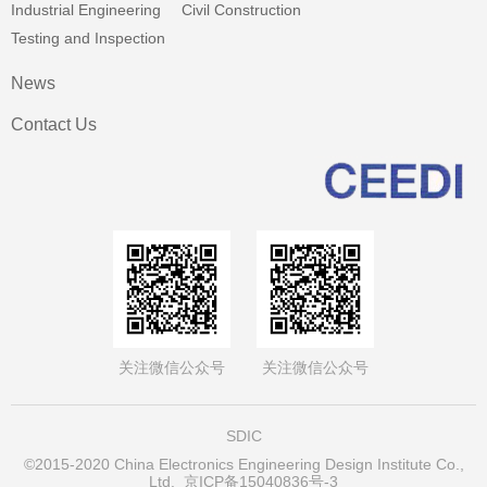
Industrial Engineering
Civil Construction
Testing and Inspection
News
Contact Us
关注微信公众号
关注微信公众号
SDIC
©2015-2020 China Electronics Engineering Design Institute Co.,
Ltd.
京ICP备15040836号-3