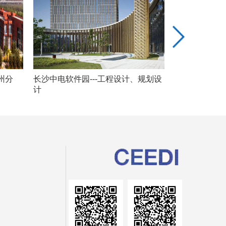
州分
长沙中电软件园---工程设计、规划设
潍坊崇文新农村
计
设计、规划设