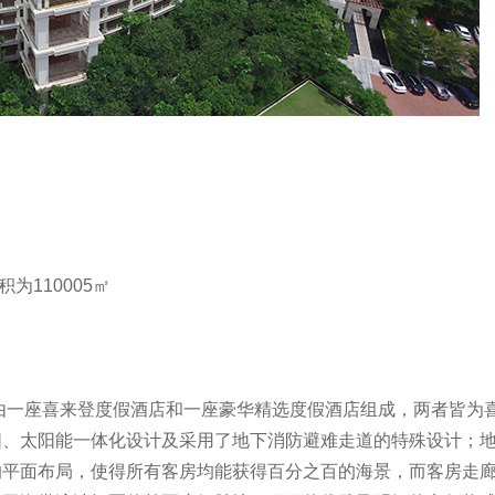
为110005㎡
由一座喜来登度假酒店和一座豪华精选度假酒店组成，两者皆为
阳、太阳能一体化设计及采用了地下消防避难走道的特殊设计；
的平面布局，使得所有客房均能获得百分之百的海景，而客房走