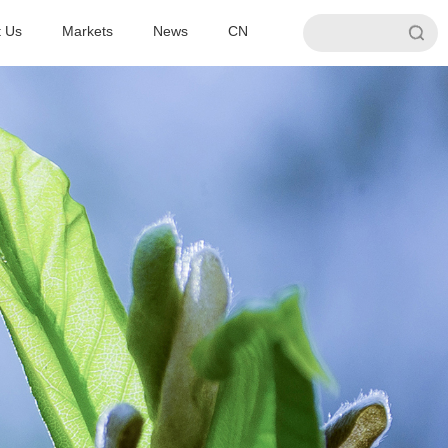
t Us
Markets
News
CN