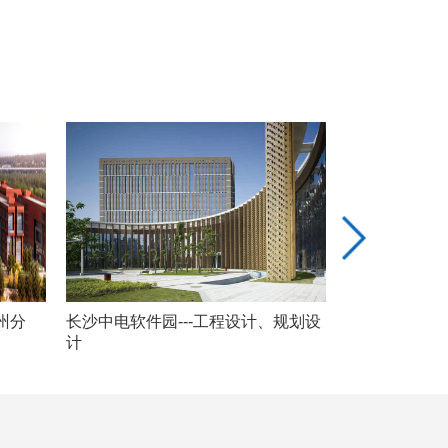
州分
长沙中电软件园---工程设计、规划设
潍坊崇文新农村
计
设计、规划设