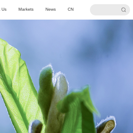
t Us
Markets
News
CN