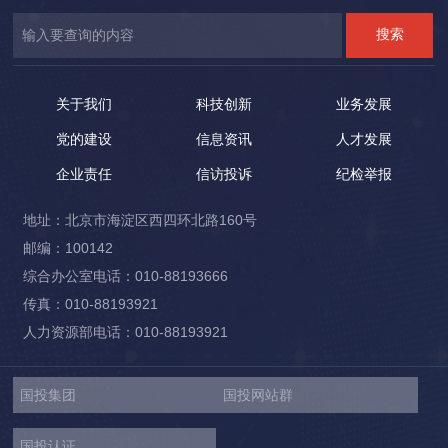
关于我们
科技创新
业务发展
党的建设
信息资讯
人才发展
企业责任
信访投诉
纪检举报
地址：北京市海淀区西四环北路160号
邮编：100142
综合办公室电话：010-88193666
传真：010-88193921
人力资源部电话：010-88193921
国投集团
国投网站群
国投认证