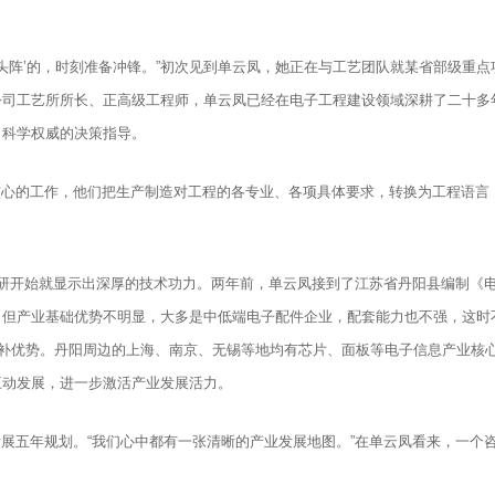
打头阵’的，时刻准备冲锋。”初次见到单云凤，她正在与工艺团队就某省部级重
公司工艺所所长、正高级工程师，单云凤已经在电子工程建设领域深耕了二十多
了科学权威的决策指导。
心的工作，他们把生产制造对工程的各专业、各项具体要求，转换为工程语言，
调研开始就显示出深厚的技术功力。两年前，单云凤接到了江苏省丹阳县编制《
但产业基础优势不明显，大多是中低端电子配件企业，配套能力也不强，这时
互补优势。丹阳周边的上海、南京、无锡等地均有芯片、面板等电子信息产业核
互动发展，进一步激活产业发展活力。
展五年规划。“我们心中都有一张清晰的产业发展地图。”在单云凤看来，一个