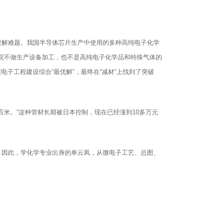
破解难题。我国半导体芯片生产中使用的多种高纯电子化学
子院不做生产设备加工，也不是高纯电子化学品和特殊气体的
子工程建设综合“最优解”，最终在“减材”上找到了突破
米。“这种管材长期被日本控制，现在已经涨到10多万元
。因此，学化学专业出身的单云凤，从微电子工艺、总图、