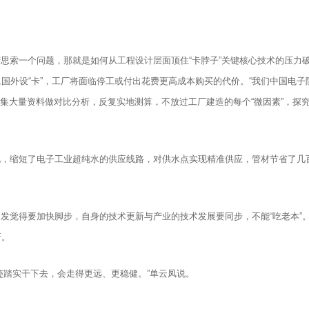
思索一个问题，那就是如何从工程设计层面顶住“卡脖子”关键核心技术的压力
国外设“卡”，工厂将面临停工或付出花费更高成本购买的代价。“我们中国电
集大量资料做对比分析，反复实地测算，不放过工厂建造的每个“微因素”，探究电
，缩短了电子工业超纯水的供应线路，对供水点实现精准供应，管材节省了几百
发觉得要加快脚步，自身的技术更新与产业的技术发展要同步，不能“吃老本”
研。
迹踏实干下去，会走得更远、更稳健。”单云凤说。