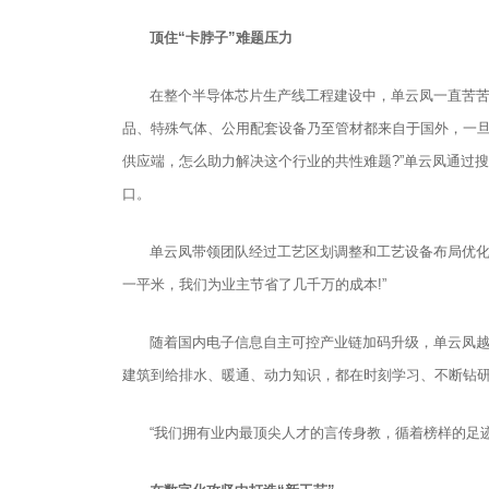
顶住“卡脖子”难题压力
在整个半导体芯片生产线工程建设中，单云凤一直苦苦
品、特殊气体、公用配套设备乃至管材都来自于国外，一旦
供应端，怎么助力解决这个行业的共性难题?”单云凤通过搜
口。
单云凤带领团队经过工艺区划调整和工艺设备布局优化
一平米，我们为业主节省了几千万的成本!”
随着国内电子信息自主可控产业链加码升级，单云凤越
建筑到给排水、暖通、动力知识，都在时刻学习、不断钻
“我们拥有业内最顶尖人才的言传身教，循着榜样的足