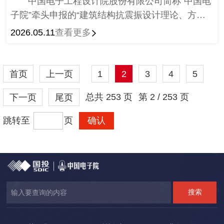
中国电子工程设计院股份有限公司简称“中国电
子院”牵头申报的“建筑结构抗震振设计理论、方法
及工程应用”项目，建筑结构在抗震及振动舒适度控
2026.05.11
查看更多
制方面面临着前所未有的挑战。
首页
上一页
1
2
3
4
5
总共
253
页
第
2 / 253
页
下一页
尾页
跳转至
页