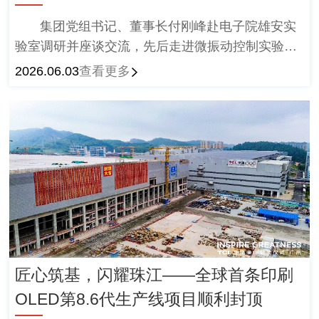
集团党组书记、董事长付刚峰赴电子院雄安实
验室调研并座谈交流，先后走进微振动控制实验
室、洁净技术实验室现场，并与现场学术带头人、
2026.06.03
查看更多
领军人才和科研骨干深入交流。
匠心筑基，闪耀珠江——全球首条印刷
OLED第8.6代生产线项目顺利封顶