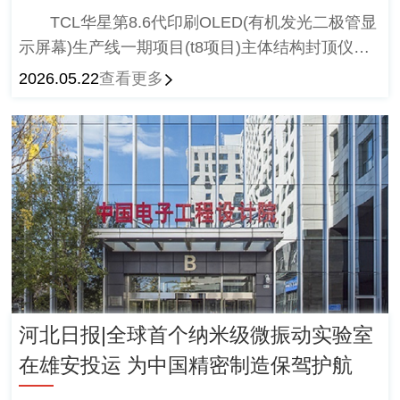
TCL华星第8.6代印刷OLED(有机发光二极管‌显
示屏幕)生产线一期项目(t8项目)主体结构封顶仪式
圆满举行，技术引领。
2026.05.22
查看更多
河北日报|全球首个纳米级微振动实验室
在雄安投运 为中国精密制造保驾护航