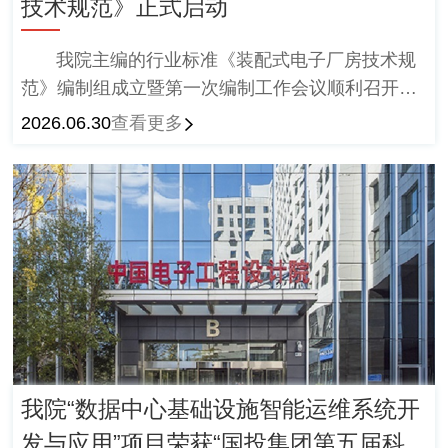
技术规范》正式启动
我院主编的行业标准《装配式电子厂房技术规
范》编制组成立暨第一次编制工作会议顺利召开，
会议合影北京市住房和城乡建设科技促进中心、世
2026.06.30
查看更多
源科技工程有限公司、清华大学、信息产业电子第
十一设计研究院科技工程股份有限公司、奥意建筑
工程设计有限公司、中建一局集团建设发展有限公
司、中建三局第一建设工程有限责任公司、中国建
筑第八工程局有限公司、中国电子系统工程第四建
设有限公司、北京世源希达工程技术有限公司、北
京榆构有限公司、多维洁净科技(南通)有限公司、
佐敦涂料(张家港)有限公司、西卡(中国)有限公司、
施耐德(广州)母线有限公司、喜利得(中国)商贸有限
公司、山东冠洲股份有限公司)等参编单位代表参
我院“数据中心基础设施智能运维系统开
会。
发与应用”项目荣获“国投集团第五届科